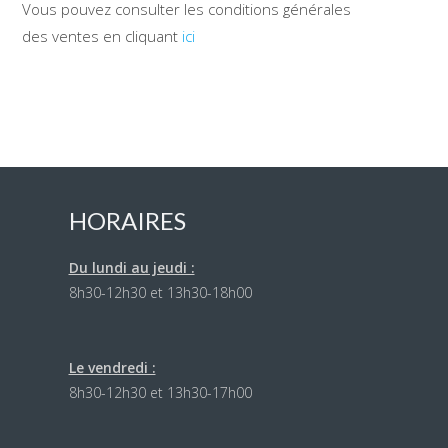
Vous pouvez consulter les conditions générales
des ventes en cliquant
ici
HORAIRES
Du lundi au jeudi :
8h30-12h30 et 13h30-18h00
Le vendredi :
8h30-12h30 et 13h30-17h00