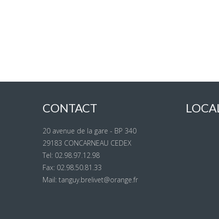
CONTACT
LOCA
20 avenue de la gare - BP 340
29183 CONCARNEAU CEDEX
Tel: 02.98.97.12.98
Fax: 02.98.50.81.33
Mail: tanguy.brelivet@orange.fr