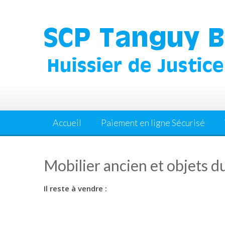
Skip
to
content
Accueil
Paiement en ligne Sécurisé
Mobilier ancien et objets d
Il reste à vendre :