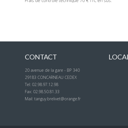
Frais de contrôle technique 70 € TTC en sus.
CONTACT
LOCA
20 avenue de la gare - BP 340
29183 CONCARNEAU CEDEX
Tel: 02.98.97.12.98
Fax: 02.98.50.81.33
Mail: tanguy.brelivet@orange.fr