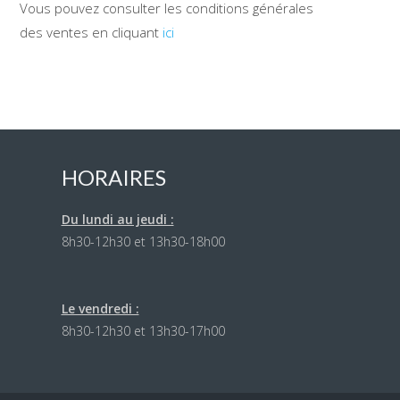
Vous pouvez consulter les conditions générales
des ventes en cliquant
ici
HORAIRES
Du lundi au jeudi :
8h30-12h30 et 13h30-18h00
Le vendredi :
8h30-12h30 et 13h30-17h00