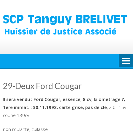
Skip
to
content
29-Deux Ford Cougar
I
l sera vendu : Ford Cougar, essence, 8 cv, kilometrage ?,
1ère immat. : 30.11.1998, carte grise, pas de clé
, 2.0 i 16v
coupé 130cv
non roulante, cuilasse