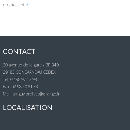
en cliquant
ici
CONTACT
20 avenue de la gare - BP 340
29183 CONCARNEAU CEDEX
Tel: 02.98.97.12.98
Fax: 02.98.50.81.33
Mail: tanguy.brelivet@orange.fr
LOCALISATION